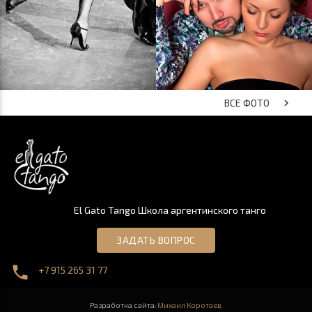
ВСЕ ФОТО
keyboard_arrow_right
El Gato Tango Школа аргентинского танго
ЗАДАТЬ ВОПРОС
phone
+7 915 265 31 77
Разработка сайта:
Михаил Коротаев