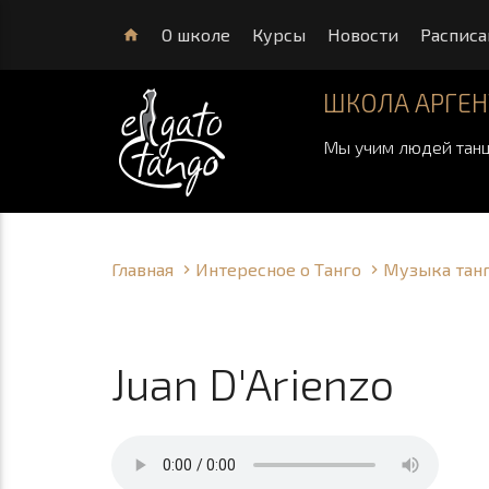
О школе
Курсы
Новости
Расписа
home
ШКОЛА АРГЕН
Мы учим людей танц
Главная
Интересное о Танго
Музыка тан
Juan D'Arienzo