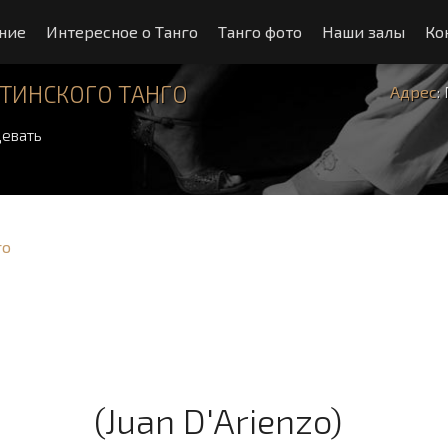
ние
Интересное о Танго
Танго фото
Наши залы
Ко
ТИНСКОГО ТАНГО
Адрес
:
евать
го
(Juan D'Arienzo)