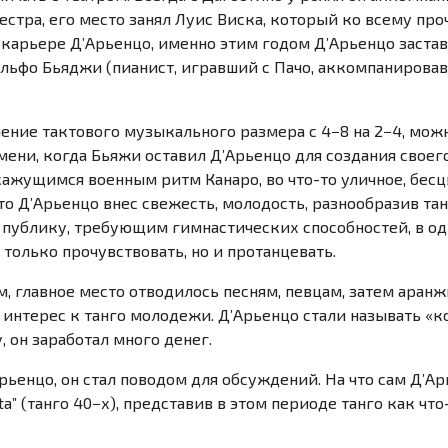
естра, его место занял Луис Виска, который ко всему про
 карьере Д’Aрьенцо, именно этим годом Д’Aрьенцо застави
ольфо Бьяджи (пианист, игравший с Пачо, аккомпанирова
ние тактового музыкального размера с 4−8 на 2−4, можн
ени, когда Бьяжи оставил Д’Aрьенцо для создания своег
е кажущимся военным ритм Канаро,
во что-то
уличное, бес
то Д’Aрьенцо внес свежесть, молодость, разнообразив танг
 публику, требующим гимнастических способностей, в оди
олько прочувствовать, но и протанцевать.
, главное место отводилось песням, певцам, затем аранж
 интерес к танго молодежи. Д’Aрьенцо стали называть «
, он заработал много денег.
рьенцо, он стал поводом для обсуждений. На что сам Д’A
nta” (танго 40−х), представив в этом периоде танго как
что