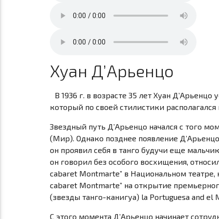
Хуан Д’Aрьенцо
В
1936 г
. в возрасте 35 лет Хуан Д’Aрьенцо
который по своей стилистики располагался н
Звездный путь Д’Aрьенцо начался с того мо
(Мир). Однако позднее появление Д’Aрьенцо
он проявил себя в танго будучи еще мальчи
он говорил без особого восхищения, относил
cabaret Montmarte” в Национальном театре, 
cabaret Montmarte” на открытие премьерно
(звезды
танго-канигуа)
la Portuguesa
and el 
С этого момента Д’Aрьенцо начинает сотруд