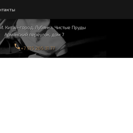
нтакты
 М.
Китай-город,
Лубянка, Чистые Пруды
Армянский переулок, дом 7
phone
+7 915 265 31 77