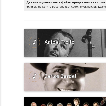
Данные музыкальные файлы предназначена тольк
Если вы не хотите расставаться с этой музыкой, вы дол
Anibal Troilo
music_note
Carlos Gardel
music_note