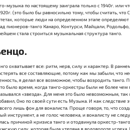
го-музыка
по настоящему заиграла только с 1940г. или ч
20г. (это было бы равносильно тому, чтобы считать, что
итетах, которые люди на определенном этапе определяют 
лад
пионеров-танго
Канаро, Контурси, Майцали, Родольфо,
ейшем стала строиться музыкальная структура танго.
ьенцо.
танго охватывает все: ритм, нерв, силу и характер. В ран
растерять все составляющие, потому как мы забыли, что н
нность, я делал все возможное, чтобы возродить танго. 
Это было время, когда
танго-оркестры
были не более чем 
азывался «звезда». Для меня это было невозможным, так 
обавил, Оно по своей сути есть Музыка. И как следствие 
 всего лишь фон для вокалиста. Проще говоря, то, что соз
й инструмент, а не голос человека, и вокалисту не сле
лась причиной кризиса танго и отодвинула
оркестр-танг
 мужскую силу, которая была утеряна в водовороте успеха