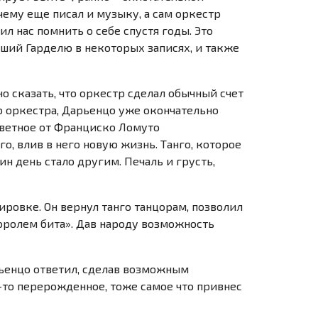
чему еще писал и музыку, а сам оркестр
л нас помнить о себе спустя годы. Это
вший Гарделю в некоторых записях, и также
о сказать, что оркестр сделал обычный счет
о оркестра, Дарьенцо уже окончательно
цветное от Франциско Ломуто
о, влив в него новую жизнь. Танго, которое
н день стало другим. Печаль и грусть,
ировке. Он вернул танго танцорам, позволил
королем бита». Дав народу возможность
рьенцо ответил, сделав возможным
-то
перерожденное, тоже самое что привнес