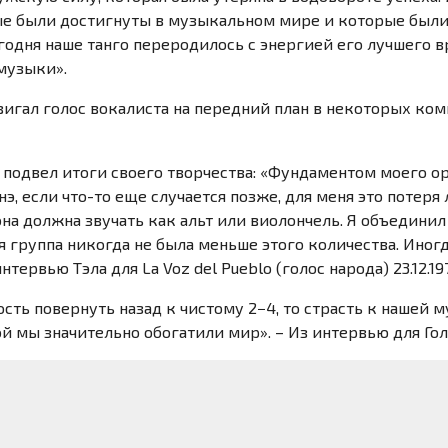
рые были достигнуты в музыкальном мире и которые были
егодня наше танго переродилось с энергией его лучшего 
музыки».
вигал голос вокалиста на передний план в некоторых комп
о подвел итоги своего творчества: «Фундаментом моего о
нэ, если
что-то
еще случается позже, для меня это потеря
на должна звучать как альт или виолончель. Я объединил 
я группа никогда не была меньше этого количества. Иног
интервью Тэла для
La Voz
del Pueblo (голос народа) 23.12.19
сть повернуть назад к чистому 2−4, то страсть к нашей му
 мы значительно обогатили мир». – Из интервью для Гол