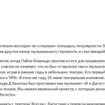
 успешно восходит на «спорную» площадку популярности. О
а другом конце музыкального горизонта, и стал звездой 
мента, когда Пабло Освальдо пригласил его для продвиже
 совсем не означает, что он был «стариком
танго-музыки»
ком, играя в ранние годы в небольших театрах. Его первы
ся к 1919г. В этом же году 25 июня театральная компания
куда Д’Aрьенцо был приглашен как музыкант: «Я и Дагости
го показа. Мы наняли маленький оркестр, с которым акк
Morocho».
ничать с театром. Всегда с Дагостино у рояля он аккомпа