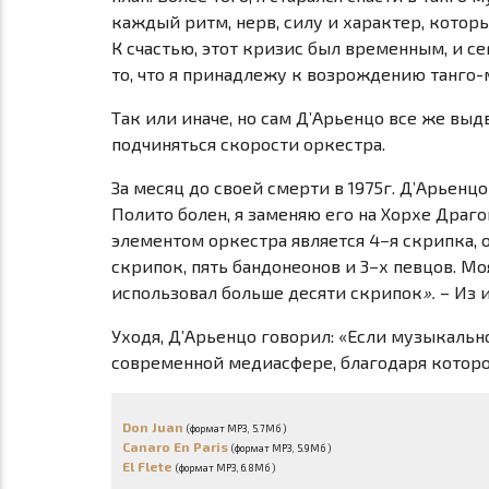
каждый ритм, нерв, силу и характер, кото
К счастью, этот кризис был временным, и с
то, что я принадлежу к возрождению танго-
Так или иначе, но сам Д’Aрьенцо все же выд
подчиняться скорости оркестра.
За месяц до своей смерти в 1975г. Д’Aрьенц
Полито болен, я заменяю его на Хорхе Драго
элементом оркестра является 4−я скрипка, о
скрипок, пять бандонеонов и 3−х певцов. Мо
использовал больше десяти скрипок
».
– Из 
Уходя, Д’Aрьенцо говорил: «Если музыкально
современной медиасфере, благодаря которой
Don Juan
(формат MP3, 5.7Mб )
Canaro En Paris
(формат MP3, 5.9Mб )
El Flete
(формат MP3, 6.8Mб )