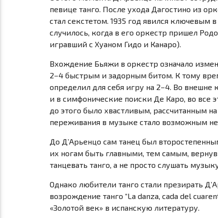
певице танго. После ухода Дагостино из орк
стал секстетом. 1935 год явился ключевым в
случилось, когда в его оркестр пришел Род
игравший с Хуаном Гидо и Канаро).
Вхождение Бьяжи в оркестр означало измене
2−4 быстрым и задорным битом. К тому врем
определил для себя игру на 2−4. Во внешн
и в симфонические поиски Де Каро, во все э
до этого было хвастливым, рассчитанным на
переживания в музыке стало возможным не т
До Д’Aрьенцо сам танец был второстепенным
их ногам быть главными, тем самым, вернув
танцевать танго, а не просто слушать музыку
Однако любители танго стали презирать Д’A
возрождение танго “La danza, cada del cuare
«Золотой век» в испанскую литературу.