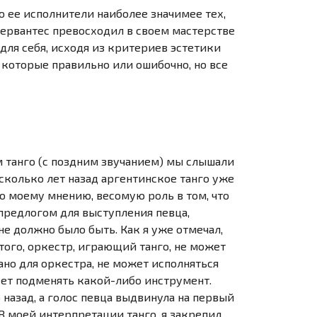
то ее исполнители наиболее значимее тех,
 Сервантес превосходил в своем мастерстве
для себя, исходя из критериев эстетики
 которые правильно или ошибочно, но все
нем танго (с поздним звучанием) мы слышали
есколько лет назад аргентинское танго уже
По моему мнению, весомую роль в том, что
предлогом для выступления певца,
не должно было быть. Как я уже отмечал,
этого, оркестр, играющий танго, не может
дано для оркестра, не может исполняться
дует подменять
какой-либо
инструмент.
о
назад, а голос певца выдвинула на первый
. В моей интерпретации танго, я закрепил