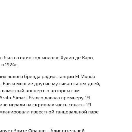
н был на один год моложе Хулио де Каро,
в 1924г.
ния нового бренда радиостанции El Mundo
.
Как и многие другие музыканты тех дней,
й памятный концерт, о котором сам
Arata-Simari-Franco
давала премьеру “El
но играли на скрипках часть сонаты “El
омпанировали известной танцевальной паре
нирует Эвите Франко – блистательной