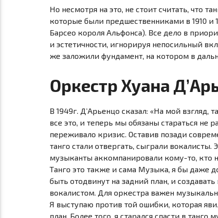
Но несмотря на это, не стоит считать, что
тан
которые были предшественниками в 1910 и 19
Барсео короля Альфонса). Все дело в приор
и эстетичности, игнорируя непосильный вк
же заложили фундамент, на котором в дальн
Оркестр Хуана Д’Aр
В 1949г. Д’Aрьенцо сказал: «На мой взгляд, 
все это, и теперь мы обязаны стараться не 
переживало кризис. Оставив позади совреме
танго стали отвергать, сыграли вокалисты. 
музыканты аккомпанировали
кому-то,
кто н
Танго это также и сама Музыка, я бы даже д
быть отодвинут на задний план, и создавать
вокалистом. Для оркестра важен музыкальны
Я выступаю против той ошибки, которая яви
план. Более того, я старался спасти в танго