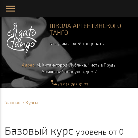
menu
ШКОЛА АРГЕНТИНСКОГО
ТАНГО
Мы учим людей танцевать
Адрес
: М.
Китай-город,
Лубянка, Чистые Пруды
Армянский переулок, дом 7
phone
+7 915 265 31 77
Главная
Курсы
Базовый курс
уровень от 0