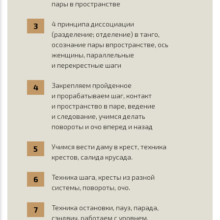
пары в пространстве
4 принципа диссоциации
(разделение; отделение) в танго,
осознание пары впространстве, ось
женщины, параллельные
и перекрестные шаги
Закрепляем пройденное
и прорабатываем шаг, контакт
и пространство в паре, ведение
и следование, учимся делать
повороты и очо вперед и назад
Учимся вести даму в крест, техника
крестов, салида крусада.
Техника шага, кресты из разной
системы, повороты, очо.
Техника остановки, пауз, парада,
сэндвич, работаем с уровнем,